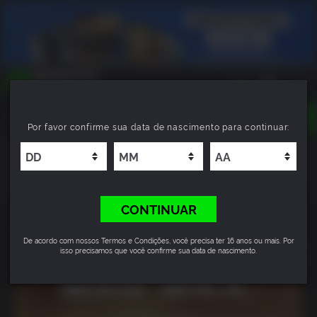
TOGGLE
Por favor confirme sua data de nascimento para continuar:
NAVIGATION
YOU CAN SEARCH THINGS LIKE:
Mad Max
GAME TITLES
FRANCHISE TITLES
8.7
DLC TITLES
CONTINUAR
De acordo com nossos Termos e Condições, você precisa ter 16 anos ou mais. Por
isso precisamos que você confirme sua data de nascimento.