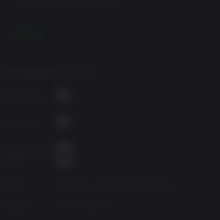
Configurações Recomendadas:
Processor:
Intel Core i7-3770, 3.4 GHz or AMD FX-8350,
LEIA MAIS
4.0 GHz
Memory:
8 GB RAM
Graphics:
NVIDIA GeForce GTX 760 (3 GB Memory or
higher) or AMD Radeon HD 7970 (3 GB Memory
or higher)
INFORMAÇÕES DO JOGO
Disk Space:
32 GB available space
Publicadora
Desenvolv.
Classificação
etária
Fonte
Warner Bros Interactive Entertainment
Gêneros
Action, Adventure