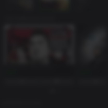
VOCÊ TAMBÉM PODE GOSTAR
Sleeping Dogs™ Definitive Edition
Watch_Dogs
$19.99
$19.99
DESCRIÇÃO DO JOGO