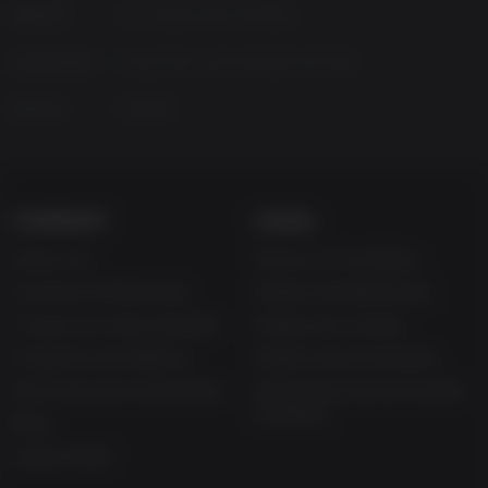
Platform
PC | Steam Deck Verified
Lançamento
terça-feira, 1 de setembro de 2015
Idiomas
English
COMPANY
LEGAL
Sobre nós
Termos e Condições
Carreiras Profissionais
Política de Reembolso
Troque um vale-presente
Política de cookies
Programa de Afiliados
Política de privacidade
Desconto para estudantes
Declaração de escravidão
moderna
Blog
Jogue Grátis