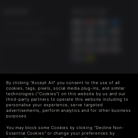
SUPPORT
WAYS TO PAY
Ajuda e Suporte
UK +44 (0) 330 500 1515
US +1 888 6834919
FOLLOW US
By clicking "Accept All" you consent to the use of all
Level up your inbox: Get emails for new releases, sales,
cookies, tags, pixels, social media plug-ins, and similar
wishlists, and XP offers on games.
technologies ("Cookies") on this website by us and our
third-party partners to operate this website including to
personalise your experience, serve targeted
advertisements, perform analytics and for other business
purposes.
By entering your email you agree to receive marketing emails from
Green Man Gaming. You can unsubscribe via the link provided in
You may block some Cookies by clicking "Decline Non-
each email.
Essential Cookies" or change your preferences by