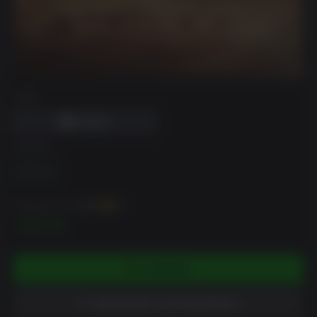
DRM
EDIÇÃO
Standard
Pode ganhar até
200
XP
$19.99
COMPRAR
ADICIONAR À LISTA DE DESEJO