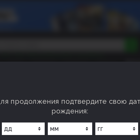
Tokon
Peak
Beast of Reincarnation
Lego Batman
DOOM
Dragon Quest
Metal Gear
Tiny Tina
Avatar
СКОРО
НОВИНКИ
XP OFFERS
WISHLIST
Resident Evil
Cossacks 3
Outlast
Cuphead
tasy
Horizon
Destiny
Far Far West
Risk of Rain
Kerbal
 Extraction: 500 REACT Credits (X
ля продолжения подтвердите свою да
рождения: