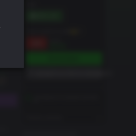
DRM
-
Можно заработать до
49
XP
$4.99
-3%
$4.84
В КОРЗИНУ
ДОБАВИТЬ В СПИСОК ЖЕЛАЕМОГО
Активируется в вашем регионе
Показать регионы
ins,
ИНФОРМАЦИЯ ОБ ИГРЕ