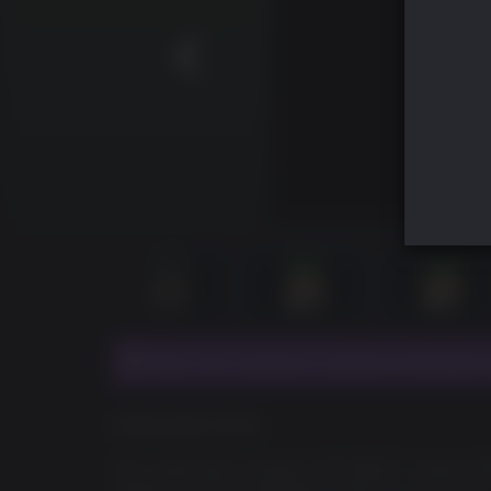
Для этого продукта требуется базовая и
ОПИСАНИЕ ИГРЫ
This credit pack contains 500
REACT credits. R
weapon charms, headgear, uniforms, and more!