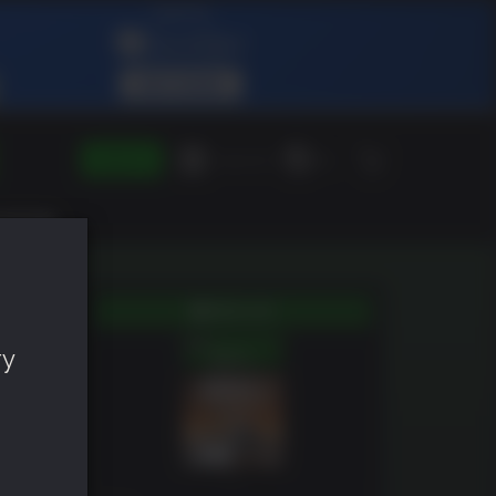
SIGN IN
Green Gift
RU
BOX)
ту