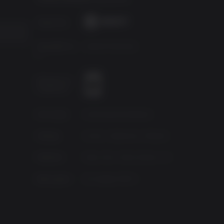
Издатель
Разработчи
Ubisoft Montreal
к
Возрастно
й рейтинг
Источник
Authorised Distributor
Жанры
Action, Adventure, Shooter
Platform
Xbox One | Xbox Series X/S
Выпущено
20 января 2022 г.