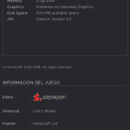
Memory:
2 GB RAM
cuaderno de bitácora.
Graphics:
Hardware Accelerated Graphics
Explora el mundo
Disk Space:
500 MB available space
¡Ahora podrás estirar las piernas por las ciudades! Tienes
API:
DirectX: Version 9.0
a tu servicio dos nuevos asentamientos, con una taberna,
bebidas, y tiendas.
(c) HeroCraft, 2012-2018. All rights reserved.
INFORMACIÓN DEL JUEGO
Editor:
Desarroll.:
Lion's Shade
Fuente
Herocraft Ltd