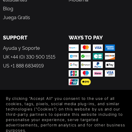
Blog
Juega Gratis
SUPPORT
WAYS TO PAY
Ayuda y Soporte
UK +44 (0) 330 500 1515
US +1 888 6834919
By clicking "Accept All" you consent to the use of all
FOLLOW US
cookies, tags, pixels, social media plug-ins, and similar
technologies ("Cookies") on this website by us and our
Level up your inbox: Get emails for new releases, sales,
third-party partners to operate this website including to
wishlists, and XP offers on games.
personalise your experience, serve targeted
advertisements, perform analytics and for other business
purposes.