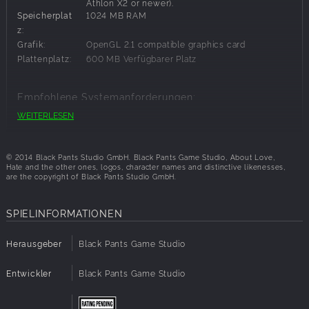
Athlon X2 or newer).
Speicherplat
1024 MB RAM
z:
Grafik:
OpenGL 2.1 compatible graphics card
Plattenplatz:
600 MB Verfügbarer Platz
Empfohlene Systemanforderungen:
WEITERLESEN
Betriebssyst
Windows 7
em:
Prozessor:
Core i3 or better
© 2014 Black Pants Studio GmbH. Black Pants Game Studio, About Love,
Speicherplat
2048 MB RAM
Hate and the other ones, logos, character names and distinctive likenesses,
are the copyright of Black Pants Studio GmbH.
z:
Grafik:
Nvidia GeForce or AMD Radeon recommended.
SPIELINFORMATIONEN
Herausgeber
Black Pants Game Studio
Entwickler
Black Pants Game Studio