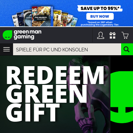
TOGGLE
NAVIGATION
YOU CAN SEARCH THINGS LIKE:
REDEEM
GAME TITLES
FRANCHISE TITLES
GREEN
DLC TITLES
GIFT