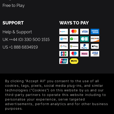
gegen 3 eurer „besten Freundinnen“ an. Dabei könnt ihr einen
Free to Play
Lebensbonus für euren Prinzen im nächsten Level gewinnen.
Oh,
là, là! Die Macht der Liebe …
SUPPORT
WAYS TO PAY
Aber aufgepasst: ABRACA kann nur mit Controllern gesteuert
werden. Es wird 1 Controller pro Spieler benötigt. Stellt also
Help & Support
sicher, dass ihr genügend Controller habt, bevor ihr das Spiel
kauft. Das Spiel kann ausschließlich im lokalen Offline-
UK ++44 (0) 330 500 1515
Mehrspielermodus mit bis zu 4 Spielern gespielt werden.
US +1 888 6834919
FOLLOW US
By clicking "Accept All" you consent to the use of all
Level up your inbox: Get emails for new releases, sales,
cookies, tags, pixels, social media plug-ins, and similar
wishlists, and XP offers on games.
technologies ("Cookies") on this website by us and our
third-party partners to operate this website including to
personalise your experience, serve targeted
advertisements, perform analytics and for other business
purposes.
By entering your email you agree to receive marketing emails from