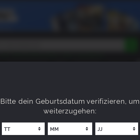
Peak
Beast of Reincarnation
Tokon
Lego Batman
DOOM
Dragon Quest
Metal Gear
Tiny Tina
Avatar
BALD VERFÜGBAR
NEU
XP OFFERS
WISHLIST
Resident Evil
Cossacks 3
Outlast
Cuphead
tasy
Horizon
Destiny
Far Far West
Risk of Rain
Kerbal
rrow Comes Today
015
Bitte dein Geburtsdatum verifizieren, um
weiterzugehen: