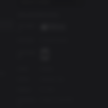
Regionen anzeigen
SPIELINFORMATIONEN
ie
wart oder
Herausgeb
er
n, wenn
Entwickler
Fictiorama Studios
Altersfreiga
trophen.
be
d
Quelle
Daedalic
eignisse
4650
oment der
Genres
Adventure, Mac
Platform
PC | MAC
ameplay
dabei
Erscheinun
Freitag, 10. April 2015
g