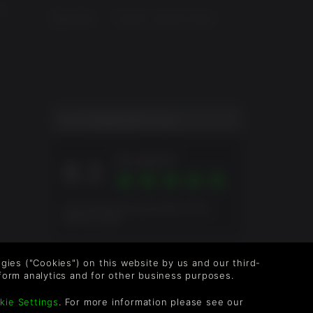
ll
Sprachen
English, Spanish-Spain
NUTZERBEWERTUNG
Excellent
8.3
Gesamtbewertung basiert auf 8
Bewertungen
logies ("Cookies") on this website by us and our third-
form analytics and for other business purposes.
kie Settings
. For more information please see our