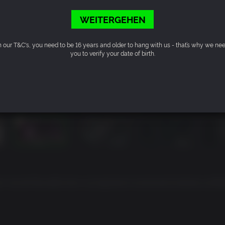
WEITERGEHEN
n our T&C's, you need to be 16 years and older to hang with us - that’s why we ne
you to verify your date of birth.
h mal die Messlatte höher und zeigt derart verstörende Zustände und Bilde