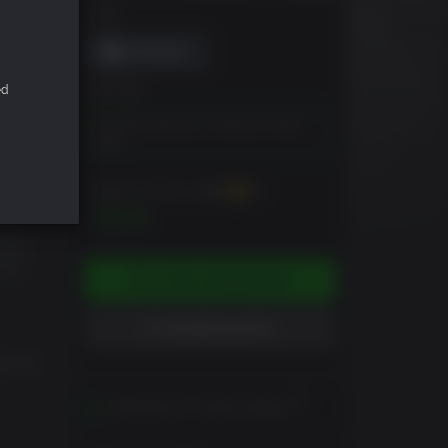
DRM
ed
EDITION
Dead Synchronicity: Tomorrow Comes
Today
Erhältlich sind bis zu
100
XP
$9.99
IN DEN WARENKORB
WUNSCHLISTE +
r, bei
Aktivierbar in deiner Region