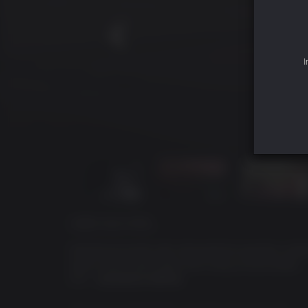
I
ÜBER DAS SPIEL
Dead Synchronicity setzt, atmosphärisch gesehen, endlic
denen andere Spiele lieber einen Gang zurückschalten.
85% -
adventure-treff.de
Erst war nur Dunkelheit. Und dann kam das Licht…