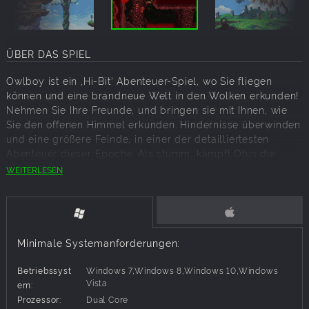
ÜBER DAS SPIEL
Owlboy ist ein ‚Hi-Bit‘ Abenteuer-Spiel, wo Sie fliegen
können und eine brandneue Welt in den Wolken erkunden!
Nehmen Sie Ihre Freunde, und bringen sie mit Ihnen, wie
Sie den offenen Himmel erkunden. Hindernisse überwinden
und eine größere Feinde, in einer der detailliertesten
Abenteuer dieser Epoche. Als stumm, kämpft Otus die
Erwartungen der Eule-Haube lebte auf. Dinge Spirale aus
WEITERLESEN
schlecht mit dem plötzlichen Auftauchen der Himmel
Piraten schlimmer. Was folgt, ist eine Reise durch die
Ruinen Monster befallen, mit unerwarteten Begegnungen,
gut gehüteten Geheimnissen und Belastungen niemand
sollte zu tragen hat.
Minimale Systemanforderungen:
Betriebssyst
Windows 7,Windows 8,Windows 10,Windows
Features:
Vista
em:
Prozessor:
Dual Core
Ein Liebesbrief Kunst für ein neues Publikum Pixel ist