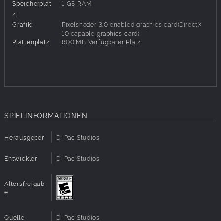
Speicherplat
1 GB RAM
Owlboy ein Geschichte getriebene Action-Abenteuer mit
z:
einer einzigartigen Mischung aus Flug und Jump'n'Run.
Grafik:
Pixelshader 3.0 enabled graphics card(DirectX
alles tragen. Recruit Otus Freunde als Kanonier für Sie zu
10 capable graphics card)
kämpfen, jede mit einzigartigen Fähigkeiten und
Plattenplatz:
600 MB Verfügbarer Platz
Geschichten. Große Dungeons mit großen und
anspruchsvollen Boss-Kämpfe. Ein Abenteuer 9 Jahre in
der Herstellung.
SPIELINFORMATIONEN
Herausgeber
D-Pad Studios
Entwickler
D-Pad Studios
Altersfreigab
e
Quelle
D-Pad Studios