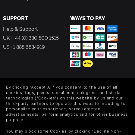
SUPPORT
WAYS TO PAY
Help & Support
UK ++44 (0) 330 500 1515
US +1 888 6834919
FOLLOW US
By clicking "Accept All" you consent to the use of all
Level up your inbox: Get emails for new releases, sales,
cookies, tags, pixels, social media plug-ins, and similar
wishlists, and XP offers on games.
technologies ("Cookies") on this website by us and our
third-party partners to operate this website including to
personalise your experience, serve targeted
advertisements, perform analytics and for other business
purposes.
By entering your email you agree to receive marketing emails from
Green Man Gaming. You can unsubscribe via the link provided in
You may block some Cookies by clicking "Decline Non-
each email.