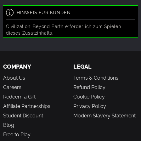
Visionen für die Zukunft der Menschheit. Durch Investition in
mehrere Affinitäten anstelle der Spezialisierung auf nur
HINWEIS FÜR KUNDEN
eine können Spieler spezielle Hybrid-Affinität-Einheiten und
-Verbesserungen freischalten.
Civilization: Beyond Earth erforderlich zum Spielen
Neue Biome: Zwei neue Welttypen wurden hinzugefügt.
dieses Zusatzinhalts.
Urzeitliche Welten sind voller vulkanischer Aktivitäten in der
chaotischen Landschaft einer Welt, die noch geformt wird.
Kalte Welten sind durch ihr fortgeschrittenes Alter
ausgekühlt und ihre Oberflächen sind mit überfrorenen
Meeren und vereisten Tundren bedeckt.
COMPANY
LEGAL
About Us
Terms & Conditions
Careers
Refund Policy
Redeem a Gift
Cookie Policy
Affiliate Partnerships
Privacy Policy
Student Discount
Modern Slavery Statement
Blog
Free to Play