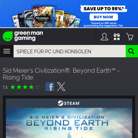
TOGGLE
NAVIGATION
YOU CAN SEARCH THINGS LIKE:
Sid Meier’s Civilization®: Beyond Earth™ -
GAME TITLES
Rising Tide
FRANCHISE TITLES
DLC TITLES
7.3