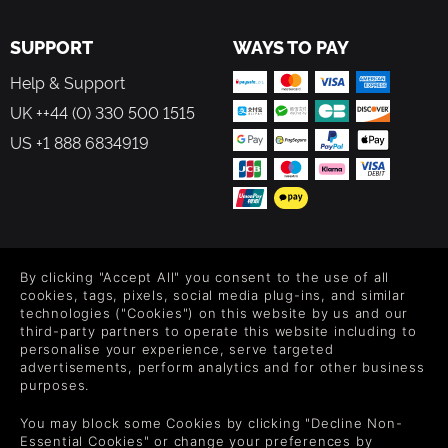
SUPPORT
WAYS TO PAY
Help & Support
UK ++44 (0) 330 500 1515
US +1 888 6834919
FOLLOW US
By clicking "Accept All" you consent to the use of all
Level up your inbox: Get emails for new releases, sales,
cookies, tags, pixels, social media plug-ins, and similar
wishlists, and XP offers on games.
technologies ("Cookies") on this website by us and our
third-party partners to operate this website including to
personalise your experience, serve targeted
advertisements, perform analytics and for other business
purposes.
By entering your email you agree to receive marketing emails from
Green Man Gaming. You can unsubscribe via the link provided in
You may block some Cookies by clicking "Decline Non-
each email.
Essential Cookies" or change your preferences by