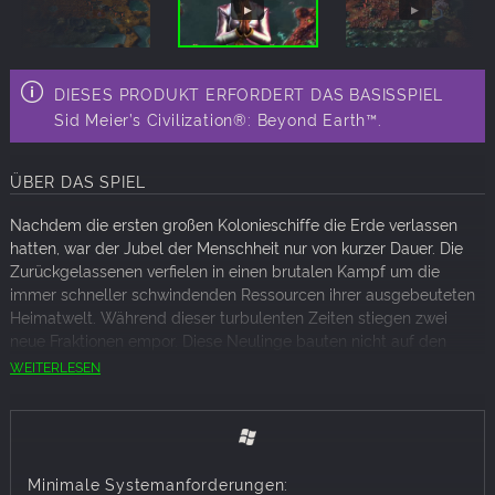
DIESES PRODUKT ERFORDERT DAS BASISSPIEL
Sid Meier’s Civilization®: Beyond Earth™.
ÜBER DAS SPIEL
Nachdem die ersten großen Kolonieschiffe die Erde verlassen
hatten, war der Jubel der Menschheit nur von kurzer Dauer. Die
Zurückgelassenen verfielen in einen brutalen Kampf um die
immer schneller schwindenden Ressourcen ihrer ausgebeuteten
Heimatwelt. Während dieser turbulenten Zeiten stiegen zwei
neue Fraktionen empor. Diese Neulinge bauten nicht auf den
Idealismus ihrer Vorgänger, sondern auf Opportunismus,
WEITERLESEN
Unnachgiebigkeit, Unbarmherzigkeit und vor allem anderen auf
die Sicherung ihres eigenen Überlebens.
Heute, viele Jahrzehnte nach ihrer ersten Landung auf einem
neuen Planeten, sehen sich die stolzen Überlebenden der ersten
Minimale Systemanforderungen: