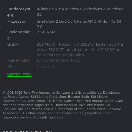
Expeditionen jenseits der Erde einer neuen Welle von Pionieren
gegenüber, die den Himmel verdunkeln.
Betriebssyst
Windows Vista,Windows 7,Windows 8,Windows
8.1
em:
Beyond Earth führte die Civilization-Reihe aus ihrem historischen
Prozessor:
Intel Core 2 Duo 1.8 GHz or AMD Athlon X2 64
Rahmen in die möglichen Zukunftsvisionen der Science Fiction.
2.0
Speicherplat
2 GB RAM
Rising Tide erweitert nun die Grenzen von Beyond Earth auf der
z:
Planetenoberfläche und unterhalb der Meere und bietet Ihnen
Grafik:
256 MB ATI Radeon HD 3650 or better, 256 MB
noch mehr Entscheidungsmöglichkeiten und diplomatische
nVidia 8800 GT or better, or Intel HD 3000 or
Optionen, während Sie "nur noch eine Runde"" von einer neuen
better integrated graphics
Vision für die Zukunft der Menschheit entfernt sind.
Plattenplatz:
13 GB Verfügbarer Platz
API:
DirectX 11
Kolonisieren Sie den Ozean: Errichten Sie schwimmende
Sound Card:
DirectX 9.0c‐compatible sound card
WEITERLESEN
Siedlungen und nutzen Sie natürliche Ressourcen, die unter
der Meeresoberfläche des fremden Planeten verborgen
Empfohlene Systemanforderungen:
liegen. Alienbestien mit einzigartigen Fähigkeiten bewohnen
© 1991-2015 Take-Two Interactive Software and its subsidiaries. Developed
das Meer und fordern die Spieler auf neue Arten heraus.
by Firaxis Games. Sid Meier’s Civilization: Beyond Earth, Sid Meier’s
Betriebssyst
Windows Vista,Windows 7,Windows 8,Windows
Der Ozean bietet eine komplett wiederbespielbare Karte,
Civilization, Civ, Civilization, 2K, Firaxis Games, Take-Two Interactive Software
and their respective logos are all trademarks of Take-Two Interactive
8.1
em:
neue Spielmechaniken und neue strategische
Software, Inc. The ratings icon is a trademark of the Entertainment Software
Prozessor:
1.8 GHz Quad Core CPU
Möglichkeiten für Spieler, um die Herrschaft auf der neuen
Association. All other marks and trademarks are the property of their
respective owners. All rights reserved.
Speicherplat
4 GB RAM
Welt zu übernehmen.
z:
Dynamische Anführermerkmale: Sowohl Spieler- als auch
Grafik:
AMD HD5000 series or better (or ATI R9 series
KI-gesteuerte Anführer schalten im Laufe des Spiels neue