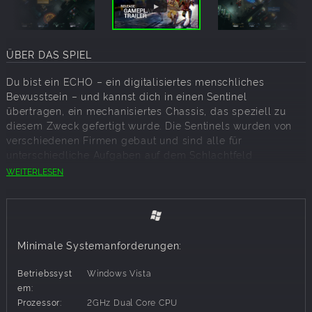
ÜBER DAS SPIEL
Du bist ein ECHO – ein digitalisiertes menschliches
Bewusstsein – und kannst dich in einen Sentinel
übertragen, ein mechanisiertes Chassis, das speziell zu
diesem Zweck gefertigt wurde. Die Sentinels wurden von
verschiedenen Firmen gebaut und sind alle für
unterschiedliche Aufgaben auf dem Schlachtfeld
entwickelt worden.
WEITERLESEN
Und jetzt, da die Trident, das letzte Kolonieschiff der
Menschheit und die letzte Bastion der Hoffnung, von
unbekannten außerirdischen Truppen überrannt wurde,
kannst nur noch du das Überleben der menschlichen
Minimale Systemanforderungen:
Embryos sichern.
Betriebssyst
Windows Vista
Wähle aus verschiedenen Sentinels, die alle über
em:
einzigartige Fähigkeiten verfügen.
Prozessor:
2GHz Dual Core CPU