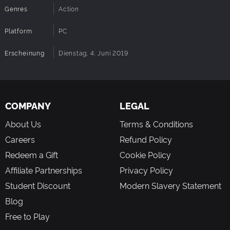
genug Technologie gefunden hast. Schalte passive Boni
Genres
Action
Sound Card:
Direct X Compatible
frei, während du die Rangliste nach oben kletterst und zu
einer Legende wirst, die den Aliens das Fürchten lehrt.
Platform
PC
Denk an dein Training und vergiss nicht, was auf dem Spiel steht.
Erscheinung
Dienstag, 4. Juni 2019
Die Menschheit zählt auf dich, ECHO!
COMPANY
LEGAL
About Us
Terms & Conditions
Careers
Refund Policy
Redeem a Gift
Cookie Policy
Affiliate Partnerships
Privacy Policy
Student Discount
Modern Slavery Statement
Blog
Free to Play