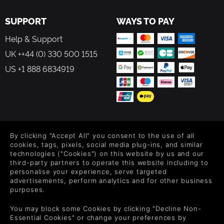
SUPPORT
WAYS TO PAY
Help & Support
UK ++44 (0) 330 500 1515
US +1 888 6834919
FOLLOW US
By clicking "Accept All" you consent to the use of all
Level up your inbox: Get emails for new releases, sales,
cookies, tags, pixels, social media plug-ins, and similar
wishlists, and XP offers on games.
technologies ("Cookies") on this website by us and our
third-party partners to operate this website including to
personalise your experience, serve targeted
advertisements, perform analytics and for other business
purposes.
By entering your email you agree to receive marketing emails from
Green Man Gaming. You can unsubscribe via the link provided in
You may block some Cookies by clicking "Decline Non-
each email.
Essential Cookies" or change your preferences by