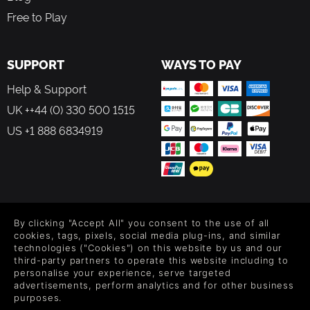
Free to Play
SUPPORT
WAYS TO PAY
Help & Support
UK ++44 (0) 330 500 1515
US +1 888 6834919
FOLLOW US
By clicking "Accept All" you consent to the use of all
Level up your inbox: Get emails for new releases, sales,
cookies, tags, pixels, social media plug-ins, and similar
wishlists, and XP offers on games.
technologies ("Cookies") on this website by us and our
third-party partners to operate this website including to
personalise your experience, serve targeted
advertisements, perform analytics and for other business
purposes.
By entering your email you agree to receive marketing emails from