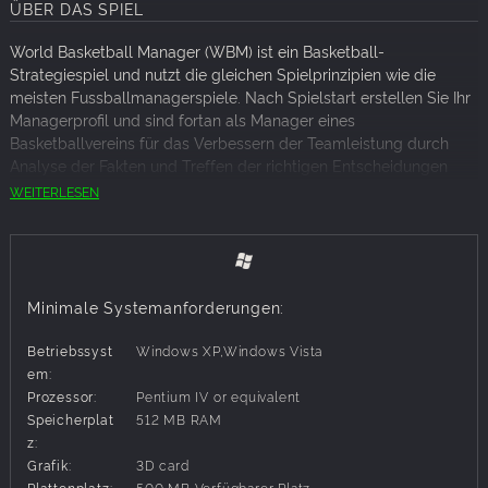
ÜBER DAS SPIEL
World Basketball Manager (WBM) ist ein Basketball-
Strategiespiel und nutzt die gleichen Spielprinzipien wie die
meisten Fussballmanagerspiele. Nach Spielstart erstellen Sie Ihr
Managerprofil und sind fortan als Manager eines
Basketballvereins für das Verbessern der Teamleistung durch
Analyse der Fakten und Treffen der richtigen Entscheidungen
zuständig. Sie kontrollieren das Budget der einzelnen
WEITERLESEN
Vereinsabteilungen (Medizin, Training, Jugend), die Transfers,
Verträge, Training und natürlich, am Spieltag, auch die
Mannschaftsaufstellung und die Strategie und finden letztlich
einen Weg zum Sieg indem Sie die Pläne Ihres gegenüber
durchkreuzen.
Minimale Systemanforderungen:
Während die Saison voranschreitet, werden Sie Feedback von
Betriebssyst
Windows XP,Windows Vista
Ihrer Mannschaft, der Presse, den Fans und Ihrer Vereinsleitung
em:
bekommen. Sie werden außerdem sehen, wo Sie als Manager im
Prozessor:
Pentium IV or equivalent
Vergleich zu allen anderen in der Welt stehen. Und später
Speicherplat
512 MB RAM
werden Sie Angebote von anderen Vereinen erhalten - sogar von
z:
Nationalmannschaften!
Grafik:
3D card
Plattenplatz:
500 MB Verfügbarer Platz