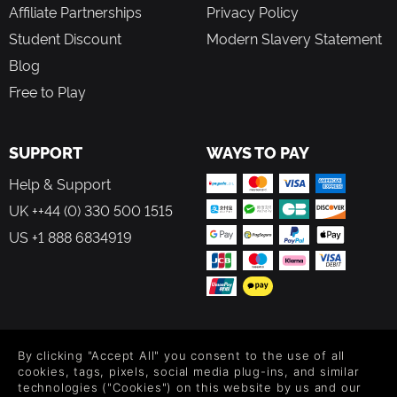
Affiliate Partnerships
Privacy Policy
Student Discount
Modern Slavery Statement
Blog
Free to Play
SUPPORT
WAYS TO PAY
Help & Support
UK ++44 (0) 330 500 1515
US +1 888 6834919
FOLLOW US
By clicking "Accept All" you consent to the use of all
Level up your inbox: Get emails for new releases, sales,
cookies, tags, pixels, social media plug-ins, and similar
wishlists, and XP offers on games.
technologies ("Cookies") on this website by us and our