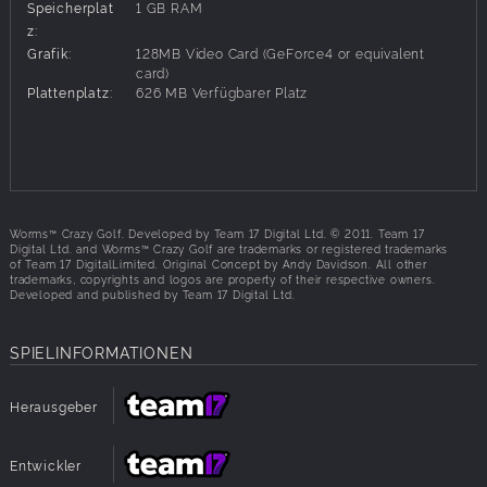
Speicherplat
1 GB RAM
für bis zu 4 Spieler
HOCHGRADIG WIEDERSPIELENSWERTE
z:
PUZZLE-SPIELMECHANIK:
Crazy Golf! Navigieren Sie durch die
Grafik:
128MB Video Card (GeForce4 or equivalent
humorvollen, zunehmend anspruchsvolleren Löcher auf
card)
einzigartige Weise – mit interaktiven Objekten, Werkzeugen und
Plattenplatz:
626 MB Verfügbarer Platz
Ball-Drall.
WORMS™-HUMOR UND -CHARAKTERE:
WORMS™-
Humor! Explodierende Schafe, Teleportationen, ballschlagende
alte Frauen, ballstehlende Maulwürfe, Minen, Magneten und
sogar neue Schläger!
VERRÜCKTE ANPASSUNGEN:
Passen Sie
Namen, Hut, Golfschläger, Stimme und Bälle Ihres Wurms an und
verdienen Sie sich Geld im Spiel, um noch mehr
Worms™ Crazy Golf. Developed by Team 17 Digital Ltd. © 2011. Team 17
Anpassungsmöglichkeiten freizuschalten.
Digital Ltd. and Worms™ Crazy Golf are trademarks or registered trademarks
of Team 17 DigitalLimited. Original Concept by Andy Davidson. All other
trademarks, copyrights and logos are property of their respective owners.
Developed and published by Team 17 Digital Ltd.
SPIELINFORMATIONEN
Herausgeber
Entwickler