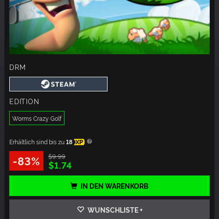
DRM
EDITION
Worms Crazy Golf
Erhältlich sind bis zu
18
XP
$9.99
-83%
$1.74
IN DEN WARENKORB
WUNSCHLISTE +