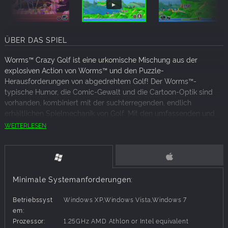
ÜBER DAS SPIEL
Worms™ Crazy Golf ist eine urkomische Mischung aus der
explosiven Action von Worms™ und den Puzzle-
Herausforderungen von abgedrehtem Golf! Der Worms™-
typische Humor, die Comic-Gewalt und die Cartoon-Optik sind
vorhanden, kombiniert mit der suchterregenden, endlich
erhältlichen Spielmechanik von Golf. Mit den umfassenden und
wiederspielbaren Einzelspieler-Möglichkeiten sowie Hot-Seat-
WEITERLESEN
Mehrspielerpartien für bis zu 4 Spieler ist Worms™ Crazy Golf
ganz sicher ein Hole-in-one!
HAUPTMERKMALE:
Minimale Systemanforderungen:
UMFASSENDER EINZELSPIELER-INHALT:
Einzelspieler-
Karrieremodus – Drei 18-Loch-Bahnen (Britannia, Piratenhöhle
Betriebssyst
Windows XP,Windows Vista,Windows 7
und Friedhof) inklusive Steam Errungenschaften
em:
Einzelspieler-Challengemodus – 15 Herausforderungen mit
Prozessor:
1.25GHz AMD Athlon or Intel equivalent
Ranglisten
LOKALE MEHRSPIELER-ACTION:
Hot-Seat-Mehrspieler