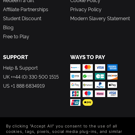
Redeem a Gift
Cookie Policy
Affiliate Partnerships
Privacy Policy
Student Discount
Modern Slavery Statement
Blog
Free to Play
SUPPORT
WAYS TO PAY
Help & Support
UK ++44 (0) 330 500 1515
US +1 888 6834919
FOLLOW US
By clicking "Accept All" you consent to the use of all
Level up your inbox: Get emails for new releases, sales,
cookies, tags, pixels, social media plug-ins, and similar