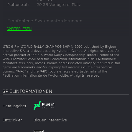
Plattenplatz:
20 GB Verfügbarer Platz
Empfohlene Systemanforderungen:
WEITERLESEN
Betriebssyst
Windows 10
em:
Prozessor:
Intel® Core i5 / AMD FX 8150
WRC 6 FIA WORLD RALLY CHAMPIONSHIP © 2016 published by Bigben
Speicherplat
8 GB RAM
Interactive S.A. and developed by Kylotonn Games. All rights reserved. An
official product of the FIA World Rally Championship, under licence of the
z:
WRC Promoter GmbH and the Fédération Internationale de l’Automobile.
Grafik:
NVIDIA® GeForce® GTX 780 / AMD Radeon™
Manufacturers, cars, names, brands and associated imagery featured in this
game are trademarks and/or copyrighted materials of their respective
R9 290 2 GB
owners. “WRC” and the WRC logo are registered trademarks of the
Netzwerk:
Internetverbindung gefordert
Fédération Internationale de l’Automobile. All rights reserved.
Plattenplatz:
20 GB Verfügbarer Platz
SPIELINFORMATIONEN
Herausgeber
Entwickler
BigBen Interactive