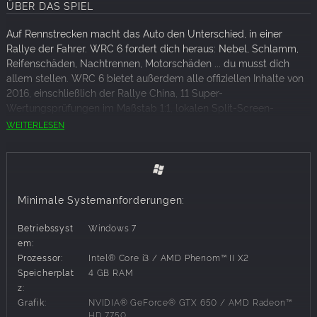
ÜBER DAS SPIEL
Auf Rennstrecken macht das Auto den Unterschied, in einer
Rallye der Fahrer. WRC 6 fordert dich heraus: Nebel, Schlamm,
Reifenschäden, Nachtrennen, Motorschäden ... du musst dich
allem stellen. WRC 6 bietet außerdem alle offiziellen Inhalte von
2016, einschließlich der Rallye China, 11 Super-
Wertungsprüfungen im Maßstab 1:1, lokalen Split-Screen-
Multiplayer, weltweite Ranglisten und wöchentlich neue Online
WEITERLESEN
Challenges, alle designierten Autos und Strecken in höchster
Auflösung, 2 brandneue Modi, noch mehr spektakuläre
Spielkameras und Gratiszugang zur gesamten eSports WRC
2017!
Minimale Systemanforderungen:
Betriebssyst
Windows 7
em:
Prozessor:
Intel® Core i3 / AMD Phenom™ II X2
Speicherplat
4 GB RAM
z:
Grafik:
NVIDIA® GeForce® GTX 650 / AMD Radeon™
HD 7750