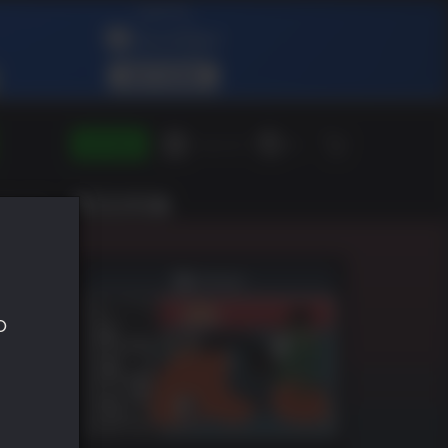
ENTRAR
Green Gift
ES
SHLIST
o