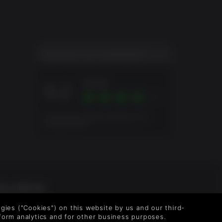
NOTA DE LOS JUGADORES
Great
6.2
Puntuación global basada en 8
Evaluaciones
OLLOW US
vel up your inbox: Get emails for new releases,
logies ("Cookies") on this website by us and our third-
les, wishlists, and XP offers on games.
form analytics and for other business purposes.