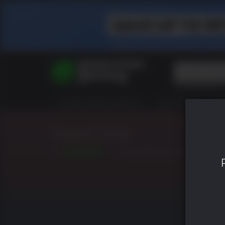
Top Searches
Spider-Man
TODOS VIDEOJUEGOS
HOT DEALS
GR
Final Fantasy
Granblue Fan
Pragmata
Desert Child
6.2
LANZAMIENTO: DIC. 11 2018