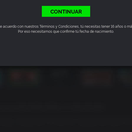
CONTINUAR
e acuerdo con nuestros Términos y Condiciones, tú necesitas tener 16 años o má
Por eso necesitamos que confirme tú fecha de nacimiento.
s son una moto voladora antigua y un cuenco de ramen.
 joven y talentoso que debe descubrir cómo reunir dinero suficiente
 boleto al planeta rojo y la carrera más importante del universo, el 