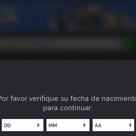
Tokon
Peak
Beast of Reincarnation
Lego Batman
DOOM
Dragon Quest
Metal Gear
Tiny Tina
Avatar
EEN ROOM
PRÓXIMAMENTE
NUEVO
XP OFFERS
WI
Resident Evil
Cossacks 3
Outlast
Cuphead
tasy
Horizon
Destiny
Far Far West
Risk of Rain
Kerbal
Por favor verifique su fecha de nacimient
para continuar: