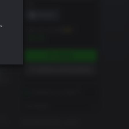
DRM
s.
Puedes ganar hasta
120
XP
$11.99
COMPRAR
AÑADIR A LISTA DE DESEOS
Activates in your region
View Regions
 por
INFORMACIÓN DEL JUEGO
Grand