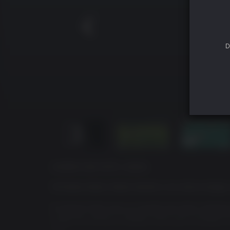
D
ACERCA DE ESTE JUEGO
No tienes dinero, tienes hambre y tus únicos amigo
En Desert Child, eres un corredor de motos voladoras
medio de carreras y trabajos varios para conseguir el
Prix.