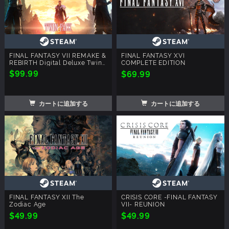
FINAL FANTASY VII REMAKE &
FINAL FANTASY XVI
REBIRTH Digital Deluxe Twin
COMPLETE EDITION
Pack
$99.99
$69.99
カートに追加する
カートに追加する
FINAL FANTASY XII The
CRISIS CORE -FINAL FANTASY
Zodiac Age
VII- REUNION
$49.99
$49.99