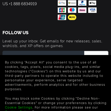
US +1 888 6834919
FOLLOW US
Level up your inbox: Get emails for new releases, sales,
wishlists, and XP offers on games.
By clicking "Accept All" you consent to the use of all
By entering your email you agree to receive marketing emails from
cookies, tags, pixels, social media plug-ins, and similar
Green Man Gaming. You can unsubscribe via the link provided in
technologies ("Cookies") on this website by us and our
each email.
third-party partners to operate this website including to
personalise your experience, serve targeted
advertisements, perform analytics and for other business
purposes.
You may block some Cookies by clicking "Decline Non-
日本語
Essential Cookies" or change your preferences by clicking
Cookie Settings
. For more information please see our