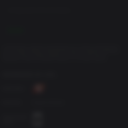
Configurações Recomendadas:
OS:
Windows 7/8/10 (latest service pack)
Processor:
AMD Ryzen™ 5 2600 (Intel i7-4770)
LEIA MAIS
Memory:
16 GB RAM
Graphics:
AMD Radeon™ RX 590 (NVIDIA GeForce GTX
1060 6GB)
© 2019 Gearbox. Published and distributed by 2K. Gearbox and Borderlands,
Disk Space:
75 GB available space
and the Gearbox Software and Borderlands logos, are registered trademarks,
all used courtesy of Gearbox Software, LLC. 2K and the 2K logo are
trademarks of Take-Two Interactive Software, Inc. All rights reserved.
INFORMAÇÕES DO JOGO
Publicadora
Desenvolv.
Gearbox Software
Classificação
etária