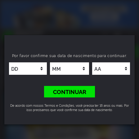
TOGGLE
Por favor confirme sua data de nascimento para continuar:
NAVIGATION
YOU CAN SEARCH THINGS LIKE:
Borderlands 3 Season Pass
GAME TITLES
FRANCHISE TITLES
8.7
DLC TITLES
CONTINUAR
De acordo com nossos Termos e Condições, você precisa ter 16 anos ou mais. Por
isso precisamos que você confirme sua data de nascimento.