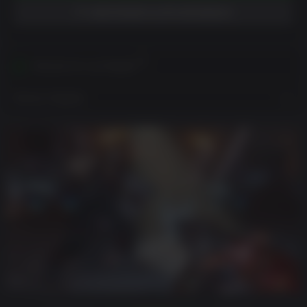
ADICIONAR À LISTA DE DESEJO
Ativável em sua Região
Mostrar Regiões