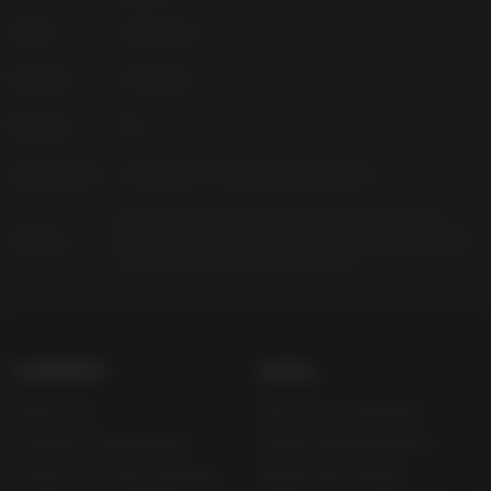
Fonte
2K Games
Gêneros
FPS, RPG
Platform
PC
Lançamento
sexta-feira, 13 de setembro de 2019
Simplified Chinese, Traditional Chinese, English,
Idiomas
French, German, Italian, Korean, Portuguese-Brazil,
Russian, Spanish-Spain, Japanese
COMPANY
LEGAL
Sobre nós
Termos e Condições
Carreiras Profissionais
Política de Reembolso
Troque um vale-presente
Política de cookies