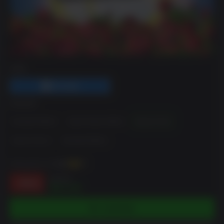
DRM
EDIÇÃO
Standard Edition
Super Deluxe Edition
Season Pass
Season Pass 2
Standard Edition
Pode ganhar até
132
XP
$49.99
-74%
$13.20
COMPRAR