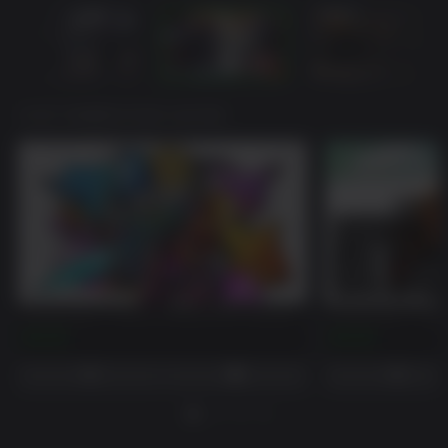
VOCÊ TAMBÉM PODE GOSTAR
Borderlands 3: Psycho Krieg and the Fantastic Fustercluck (EPIC)
Borderlands 3: Boun
$14.99
$14.99