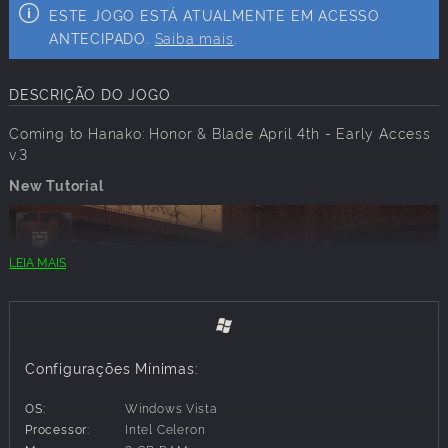
ESTE JOGO ESTÁ ATUALMENTE EM ACESSO
ANTECIPADO.
Saiba mais
.
DESCRIÇÃO DO JOGO
Coming to Hanako: Honor & Blade April 4th - Early Access
v.3
New Tutorial
LEIA MAIS
Configurações Mínimas:
OS:
Windows Vista
Processor:
Intel Celeron