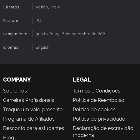
heavy stance attacks to allow for more fluid motion but
Gêneros
Action, Indie
also more weight/impact.
Co-op Vs. AI
Platform
PC
Lançamento
quarta-feira, 15 de setembro de 2021
Idiomas
English
COMPANY
LEGAL
Sobre nós
Termos e Condições
Carreiras Profissionais
Política de Reembolso
Building a player base in an online indie game is a
Troque um vale-presente
Política de cookies
massive challenge. So we added a Co-op vs. AI mode and
Programa de Afiliados
Política de privacidade
map allowing for 1-4 players to enjoy destroying AI across
Desconto para estudantes
Declaração de escravidão
4 different difficulties. We’ll be adding support to our
moderna
existing maps as quickly as possible.
Blog