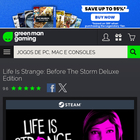
TOGGLE
NAVIGATION
YOU CAN SEARCH THINGS LIKE:
Life Is Strange: Before The Storm Deluxe
GAME TITLES
Edition
FRANCHISE TITLES
DLC TITLES
9.6