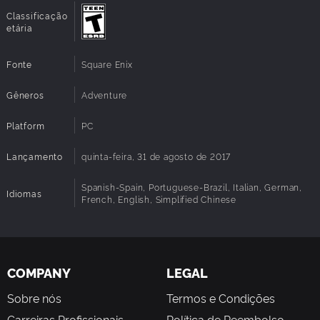
'Backtalk' - Um modo de conversação de
Classificação
risco/recompensa que permite que Chloe use sua língua
etária
afiada para provocar ou abrir caminho;
Deixe a sua marca no mundo com etiquetas e desenhos
Fonte
Square Enix
espirituosos;
Gêneros
Adventure
Escolha a roupa de Chloe e veja como as pessoas reagem
à sua aparência;
Platform
PC
Um trilha sonora indie distinta de todas as outras.
Lançamento
quinta-feira, 31 de agosto de 2017
Spanish-Spain, Portuguese-Brazil, Italian, German,
Idiomas
French, English, Simplified Chinese
COMPANY
LEGAL
Sobre nós
Termos e Condições
Carreiras Profissionais
Política de Reembolso