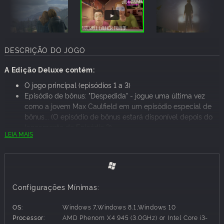
DESCRIÇÃO DO JOGO
A Edição Deluxe contém:
O jogo principal (episódios 1 a 3)
Episódio de bônus: "Despedida" - jogue uma última vez
como a jovem Max Caulfield em um episódio especial de
bônus... (O episódio de bônus estará disponível depois do
lançamento do Episódio 3).
LEIA MAIS
Novo modo exclusivo: Mixtape – Crie sua própria playlist
com as músicas licenciadas de Life is Strange e escute-as
durante uma cena cinemática do jogo.
Pacote de trajes exclusivos - Mude o visual da Chloe com
três novos conjuntos completos. Inclui os trajes Cervo Punk,
Configurações Mínimas:
Homem Cachorro-Quente e Illuminati.
OS:
Windows 7,Windows 8.1,Windows 10
O episódio extra "Despedida" será lançado após o
Processor:
AMD Phenom X4 945 (3.0GHz) or Intel Core i3-