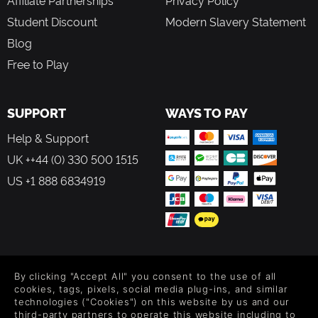
Student Discount
Modern Slavery Statement
Blog
Free to Play
SUPPORT
WAYS TO PAY
Help & Support
UK ++44 (0) 330 500 1515
US +1 888 6834919
FOLLOW US
By clicking "Accept All" you consent to the use of all
Level up your inbox: Get emails for new releases, sales,
cookies, tags, pixels, social media plug-ins, and similar
wishlists, and XP offers on games.
technologies ("Cookies") on this website by us and our
third-party partners to operate this website including to