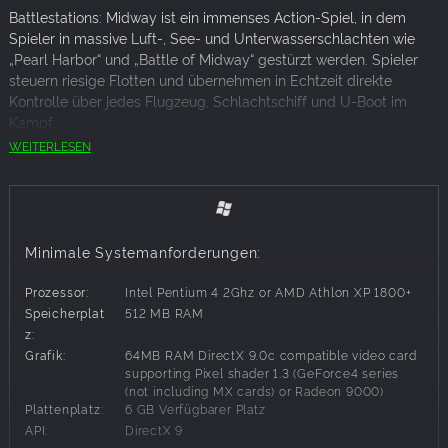
Battlestations: Midway ist ein immenses Action-Spiel, in dem
Spieler in massive Luft-, See- und Unterwasserschlachten wie
„Pearl Harbor“ und „Battle of Midway“ gestürzt werden. Spieler
steuern riesige Flotten und übernehmen in Echtzeit direkte
Kontrolle über jedes Flugzeug, Schlachtschiff und U-Boot im
Kampf.
WEITERLESEN
Battlestations: Midway verbindet intensive Action mit epischen,
groß angelegten Seeschlachten und lässt die großen Schlachten
des 2. Weltkrieges im Pazifik wieder lebendig werden. Vom dem
Chaos Pearl Harbors über die Philippinen, Java und das
Korallenmeer bis zur epischen Schlacht um Midway.
Minimale Systemanforderungen:
Innovatives Gameplay lässt Spieler direkte Kontrolle über 60
Prozessor:
Intel Pentium 4 2Ghz or AMD Athlon XP 1800+
verschiedene Kriegsschiffe, Flugzeuge und U-Boote aus der Sicht
Speicherplat
512 MB RAM
der dritten Person übernehmen. Spieler können sofort zwischen
z:
fast allen Vehikeln wechseln und sie im Kampf kontrollieren.
Grafik:
64MB RAM DirectX 9.0c compatible video card
supporting Pixel shader 1.3 (GeForce4 series
(not including MX cards) or Radeon 9000)
Das Spiel enthält 11 groß angelegte Kampagnen mit 12 Bonus-
Plattenplatz:
6 GB Verfügbarer Platz
Herausforderungsmissionen.
API:
DirectX 9