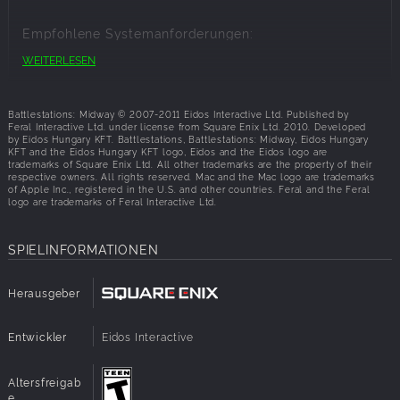
Schlüsselelemente:
Empfohlene Systemanforderungen:
Revolutionäres Gameplay: Erlebe epische WWII-Kämpfe
WEITERLESEN
Prozessor:
Intel Pentium 4 2.5Ghz or AMD Athlon XP
aus verschiedenen Perspektiven, während du zwischen
2400+
Dutzenden von Einheiten hin- und herspringst und als Pilot,
Speicherplat
1 GB RAM
Schütze, U-Boot-Kapitän oder sogar Kommandant einer
Battlestations: Midway © 2007-2011 Eidos Interactive Ltd. Published by
z:
Flugzeugträgerflotte spielst.
Feral Interactive Ltd. under license from Square Enix Ltd. 2010. Developed
Grafik:
128MB RAM DirectX 9.0c compatible video card
by Eidos Hungary KFT. Battlestations, Battlestations: Midway, Eidos Hungary
KFT and the Eidos Hungary KFT logo, Eidos and the Eidos logo are
supporting Pixel & Vertex shader 2.0 (nVidia
Riesige Luft-, See- und Unterwasserschlachtfelder: Alle
trademarks of Square Enix Ltd. All other trademarks are the property of their
6800 Series or Radeon X800)
respective owners. All rights reserved. Mac and the Mac logo are trademarks
Kämpfe geschehen gleichzeitig in der Luft und auf sowie
Plattenplatz:
6 GB Verfügbarer Platz
of Apple Inc., registered in the U.S. and other countries. Feral and the Feral
unter dem Wasser.
logo are trademarks of Feral Interactive Ltd.
API:
DirectX 9
Die Bewegung deiner Flotte und der individuelle Einsatz
SPIELINFORMATIONEN
eines jeden Vehikels ist entscheidend für den Erfolg.
Herausgeber
60 Kriegsschiffe: Enthält die Kampfflugzeuge „Wildcat“
und „Zero“, die „Dauntless“-Sturzkampfflugzeuge, die B17-
und B25-Bomber, die Flugzeugträger USS Lexington und
Entwickler
Eidos Interactive
USS Yorktown und Japans berüchtigtes
Superschlachtschiff „The Yamato“.
Altersfreigab
e