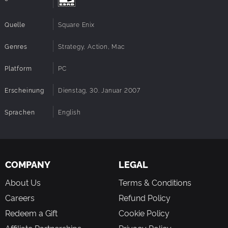
Realismus: Spitzengrafik erweckt den pazifischen Ozean
und die Inselketten mit üppigen, der Realität
Quelle
Square Enix
entsprechenden Umwelten, dynamischen Wettereffekten
und unglaublich detaillierten Vehikeln und Waffen zum
Genres
Strategy, Action, Mac
Leben.
Platform
PC
Enthält 11 riesige Kampagnen mit 12 Bonus-
Herausforderungsmissionen und einer mitreißenden
Erscheinung
Geschichte.
Dienstag, 30. Januar 2007
Sprachen
English
COMPANY
LEGAL
About Us
Terms & Conditions
Careers
Refund Policy
Redeem a Gift
Cookie Policy
Affiliate Partnerships
Privacy Policy