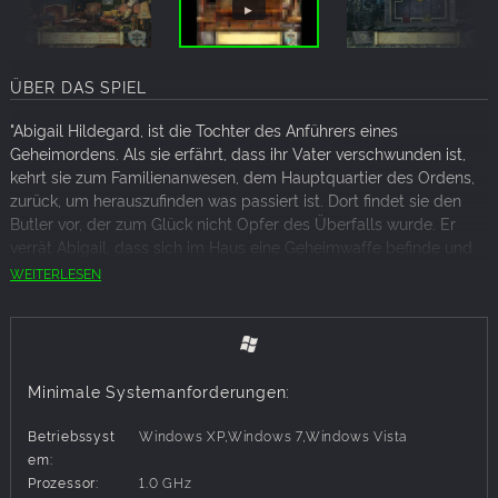
ÜBER DAS SPIEL
"Abigail Hildegard, ist die Tochter des Anführers eines
Geheimordens. Als sie erfährt, dass ihr Vater verschwunden ist,
kehrt sie zum Familienanwesen, dem Hauptquartier des Ordens,
zurück, um herauszufinden was passiert ist. Dort findet sie den
Butler vor, der zum Glück nicht Opfer des Überfalls wurde. Er
verrät Abigail, dass sich im Haus eine Geheimwaffe befinde und
diese helfen könne, ihren Vater zu retten.
WEITERLESEN
Was für eine Art von Waffe dies ist und wie du sie findest, wirst
du in "The Secret of Hildegards"" herausfinden."
Elektrisierende Geschichte
Großartige Spielmechanik
Minimale Systemanforderungen:
Viele Mini-Spiele
Mehr als 100 handgezeichnete Szenen
Betriebssyst
Windows XP,Windows 7,Windows Vista
em:
Prozessor:
1.0 GHz