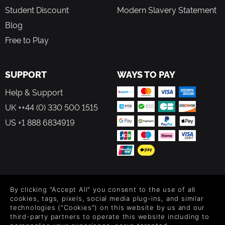
Student Discount
Modern Slavery Statement
Blog
Free to Play
SUPPORT
WAYS TO PAY
Help & Support
UK ++44 (0) 330 500 1515
US +1 888 6834919
FOLLOW US
By clicking "Accept All" you consent to the use of all
Level up your inbox: Get emails for new releases, sales,
cookies, tags, pixels, social media plug-ins, and similar
wishlists, and XP offers on games.
technologies ("Cookies") on this website by us and our
third-party partners to operate this website including to