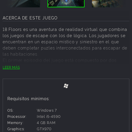
ACERCA DE ESTE JUEGO
18 Floors es una aventura de realidad virtual que combina
los juegos de escape con los de lógica. Los jugadores se
encuentran en un espacio místico y siniestro en el que
deben completar puzles interconectados para escapar de
las habitaciones.
El primer episodio del juego está compuesto por dos
salas, la sala Phantom Room y la etapa Sea Express.
LEER MÁS
Su planeta natal se destruyó hace 1000 años, así que
Andrea, reina de Naoh Star, se ha estado ocultando entre
los humanos mientras lucha contra el genocidio de su
raza. Cuando descubre el plan de la humanidad para
Requisitos mínimos:
erradicar a su pueblo, la reina Andrea decide contratacar
alterando el curso de la historia. Los jugadores seguirán a
OS:
Windows 7
Andrea en sus viajes a "18 Floors", el agujero negro secreto
Processor:
Intel i5-4590
capaz de alterar el flujo del tiempo, y descubrirán su
Memory:
4 GB RAM
verdadera identidad, así como una conspiración galáctica.
Graphics:
GTX970