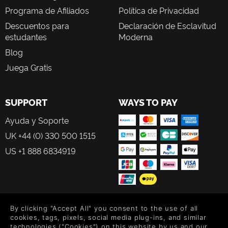
Programa de Afiliados
Política de Privacidad
Descuentos para
Declaración de Esclavitud
estudantes
Moderna
Blog
Juega Gratis
SUPPORT
WAYS TO PAY
Ayuda y Soporte
UK +44 (0) 330 500 1515
US +1 888 6834919
FOLLOW US
By clicking "Accept All" you consent to the use of all
cookies, tags, pixels, social media plug-ins, and similar
technologies ("Cookies") on this website by us and our
Level up your inbox: Get emails for new releases, sales,