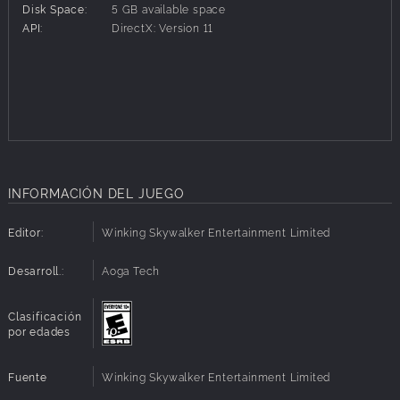
Disk Space:
5 GB available space
Características:
API:
DirectX: Version 11
1. Una intrigante y apasionante aventura de puzles de
realidad virtual.
2. Diseños de puzles enigmáticos con diferentes
posibilidades de juego.
3. Entornos de realidad virtual que parecen reales.
4. Un viaje fantástico completamente diferente pero
interconectado
INFORMACIÓN DEL JUEGO
Editor:
Winking Skywalker Entertainment Limited
Desarroll.:
Aoga Tech
Clasificación
por edades
Fuente
Winking Skywalker Entertainment Limited