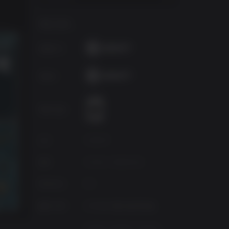
게임 정보
퍼블리셔
개발사
연령 등급
소스
Ubisoft
장르
Action, Adventure
Platform
PC
발매 여부
2026년 7월 9일 목요일
Arabic, English, French,