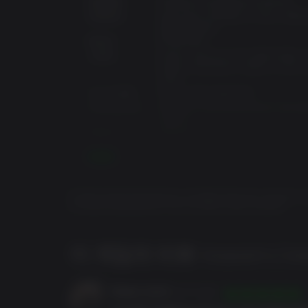
운영체제:
Windows 11,Windows 10 64-bit
압도하는 장대한 풍경이 나만의 모험을 완성합니다. D
프로세서:
Intel Core i7-8700K 3.7 GHz, AMD 
이 눈앞에서 숨 쉬듯 펼쳐지며 모든 장면의 감동이 
3600 3.6 GHz
메모리:
16 GB RAM
에드워드의 모험은 계속된다
그래픽:
NVIDIA GeForce GTX 1660 (6GB),
원작 스토리에 기반하여, 어쌔신 크리드 블랙 플래그
Radeon RX5500XT (8GB) or Intel 
드 보넷 등 팬들의 인기를 얻은 익숙한 인물이 선보
(8GB)
디스크 용량:
65 GB 사용 가능한 공간
하며 흥미로운 여정을 경험하세요. 흥미로운 메인 스토
Architecture:
Requires a 64-bit processor and op
등의 콘텐츠와 함께, 더욱 놀라워진 블랙 플래그를 
system
Direct X:
Version 12
Additional
The game must be installed on a S
더 보기
Notes:
© 2026 Ubisoft Entertainment. All Rights Reserved. Assassin’s Cr
of Ubisoft Entertainment in the US and/or other countries.
이 게임의 리뷰
Assassin's Cr
Daner_kurd
09/07/2026