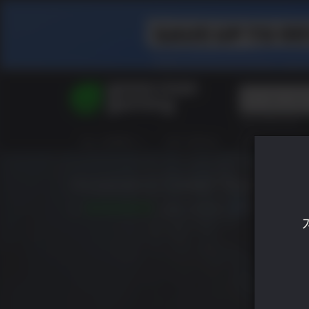
Top Searches
Spider-Man
ALL GAMES
HOT DEALS
GREEN ROOM
Final Fantasy
Granblue Fan
Pragmata
Assassin's Creed Black Fla
10
발매: 7 09 2026