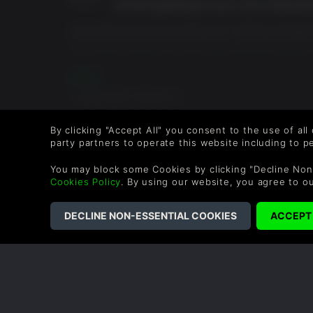
worth getting if you are interes
black flag resynced proved to be a faithful reimagi
proper modern storyline it still gives you an experi
and coin to plunder, it utilizes the new anvil engin
dynamic weather which can come in handy in stealth, 
더 보기
look for Edward and his pets & ship and worth it if yo
1 사람 도움이 되었습니다.
By clicking "Accept All" you consent to the use of all
party partners to operate this website including to 
You may block some Cookies by clicking "Decline Non
Cookies Policy
. By using our website, you agree to o