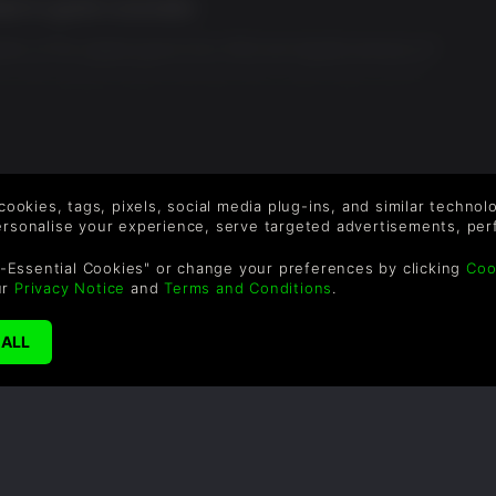
ted in gold cosmetic
nation of the original game from 2013 and despite absence of
ence with captain Edward Kenway that is worth every minute
e in ways that makes the game even more immersive like
the gold cosmetic included in this edition gives a pretty cool
u want to play in styl.
 cookies, tags, pixels, social media plug-ins, and similar techno
personalise your experience, serve targeted advertisements, per
-Essential Cookies" or change your preferences by clicking
Coo
ur
Privacy Notice
and
Terms and Conditions
.