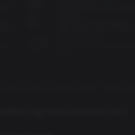
운영체제:
Windows 11,Windows 10 64-bit
olby Atmos 및 레이트레이싱과 같은 첨단 기능으로, 오픈 월드의
Ryzen 5
프로세서:
Intel Core i5-10600K 4.1 GHz, AMD Ryze
온몸을 파고듭니다.
3600 3.6 GHz
메모리:
16 GB RAM
 AMD
그래픽:
NVIDIA GeForce RTX 3060 (12GB),AMD
 리싱크드에서는 새로운 전용 콘텐츠를 만나볼 수 있습니다. 검은수염
ARC A580
Radeon RX6600XT (8GB), or Intel ARC B
이는 새로운 스토리를 경험해 보세요. 예상치 못한 동료의 등장으로 
(12GB)
디스크 용량:
65 GB 사용 가능한 공간
리에서 3명의 장교를 만나볼 수 있습니다. 새로운 뱃노래, 동물, 사
erating
Architecture:
Requires a 64-bit processor and operatin
경험해 보세요.
system
Direct X:
Version 12
SD.
Additional
The game must be installed on a SSD.
Notes:
eed, Black Flag, Ubisoft, and the Ubisoft logo are registered or unregistered trade
eed Black Flag Resynced Deluxe Edition