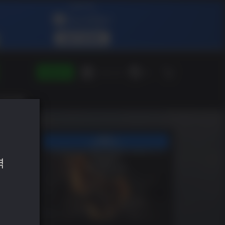
SIGN IN
Green Gift
KO
력