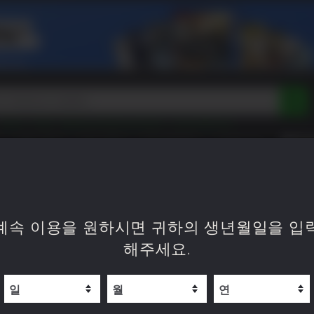
Tokon
Peak
Beast of Reincarnation
Lego Batman
DOOM
Dragon Quest
Metal Gear
Tiny Tina
Avatar
예약 구매
최신 게임
XP OFFERS
WISHLIST
Resident Evil
Cossacks 3
Outlast
Cuphead
tasy
Horizon
Destiny
Far Far West
Risk of Rain
Kerbal
g Resynced Deluxe Edition
계속 이용을 원하시면 귀하의 생년월일을 입
해주세요.