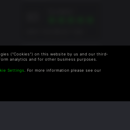
Excellent
10
평점에 기초한 종합 점수 3 평점
사용자 평점
logies ("Cookies") on this website by us and our third-
form analytics and for other business purposes.
A2J4LIFER
1개월
kie Settings
. For more information please see our
Gozrok
1개월