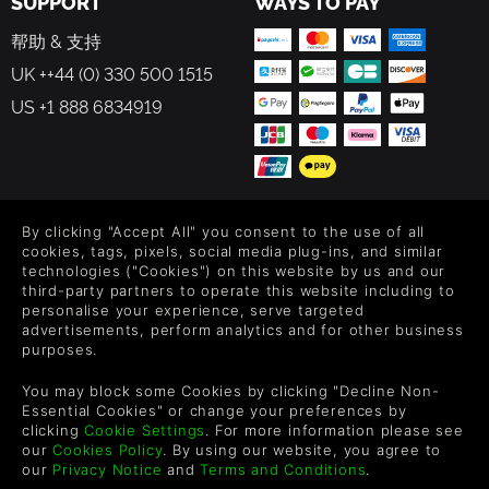
SUPPORT
WAYS TO PAY
帮助 & 支持
UK ++44 (0) 330 500 1515
US +1 888 6834919
FOLLOW US
By clicking "Accept All" you consent to the use of all
cookies, tags, pixels, social media plug-ins, and similar
Level up your inbox: Get emails for new releases, sales,
technologies ("Cookies") on this website by us and our
wishlists, and XP offers on games.
third-party partners to operate this website including to
personalise your experience, serve targeted
advertisements, perform analytics and for other business
purposes.
By entering your email you agree to receive marketing emails from
You may block some Cookies by clicking "Decline Non-
Green Man Gaming. You can unsubscribe via the link provided in
Essential Cookies" or change your preferences by
each email.
clicking
Cookie Settings
. For more information please see
our
Cookies Policy
. By using our website, you agree to
our
Privacy Notice
and
Terms and Conditions
.