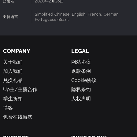
已发布
2020年2月26日
助下开发的此游戏。我们公开分享源码和开发里程碑，认真听取反
馈并改善游戏的整体体验。
Simplified Chinese, English, French, German,
欢迎加入我们官方Discord聊天服务器，来帮助我们改善这款游
支持语言
Portuguese-Brazil
戏。
COMPANY
LEGAL
关于我们
网站协议
加入我们
退款条例
兑换礼品
Cookie协议
Up主/主播合作
隐私条约
学生折扣
人权声明
博客
免费在线游戏