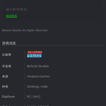
- 回收太空粘液，生产能量电池，从而升级你的太空船。
- 照料和采摘果园，以保证所有人有饭吃。
建议配置要求:
- 在抑制致命的太空威胁的同时，用拖把和清水来清洁房间。
- 在你的同伴们急需帮助的时候，在沙发上打个盹儿。
阅读更多
操作系统:
Windows 7.1
- 通过机器人的帮助来自动完成清洁和采摘工作。
处理器:
Intel i5-3300 / AMD FX 8350 (SSE2 instruction
- 领养一只猫或者狗，他们会很爱你，会尽他们所能来帮助你！
set support)
Behold Studios All Rights Reserved
内存:
8 GB RAM
其他好玩的东西
显卡:
Nvidia GTX 580 / AMD HD 7870 or newer
- 太空船自动生成器：每次体验不同的挑战。
- 指导玩家进度的沙
磁盘空间:
600 MB 可用空间
游戏信息
发休闲任务。
Additional
Best played with a Controller
- 完成成就可以解锁新内容。
Notes:
出版商
- 支持单人模式或单机多人模式（未来甚至会支持跨平台在线多人
模式）
开发商
Behold Studios
- 没有任何类型的武器。拿起拖把，扫除危险。
来源
Akupara Games
你准备接收挑战吗？生活在一起从来都不容易，而现在你们却要共
同生活在外太空！
种类
Strategy, Indie
开发组
Platform
PC | MAC
Behold Studios是开发了《骑士经理》、《彩度战队》和《银河
笔与纸》的团队。由于拥有众多强大的粉丝群，我们是在大家的帮