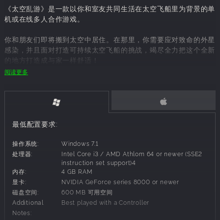
《太空乱游》是一款以你和室友共同生活在太空飞船里为背景的单
机或在线多人合作游戏。
你和朋友们即将搬到太空中居住。在那里，你需要应对致命的外星
感染，并且面对打造可持续太空飞船的挑战，竭尽全力把这个全新
的地方打造成与家一样舒适！
阅读更多
当沙发休闲遇上策略
每场比赛都是在一个程序生成的太空船屋上开始的，比赛要求你通
过最佳规划和团队合作技能，把这里打造得干净舒适。如果你和朋
友们想把这乱七八糟的地方称为家的话，你们将需要生产资源、回
最低配置要求:
收垃圾和太空粘液、购买和开发新科技，并且互相照顾彼此。
作为一款沙发休闲游戏，《太空乱游》有提供快速比赛，方便每个
操作系统:
Windows 7.1
人抓起游戏手柄就可以开玩。同时这也是一款策略型游戏。游戏要
处理器:
Intel Core i3 / AMD Athlom 64 or newer (SSE2
求你做出短期与长期决策，拓展和征服新房间，并且打造新科技以
instruction set support)4
使得工作任务自动化。
内存:
4 GB RAM
显卡:
NVIDIA GeForce series 8000 or newer
功能
磁盘空间:
600 MB 可用空间
- 购买、打造并采用新科技，同时还要保持整个系统的高效性和可
Additional
Best played with a Controller
持续性。
Notes: