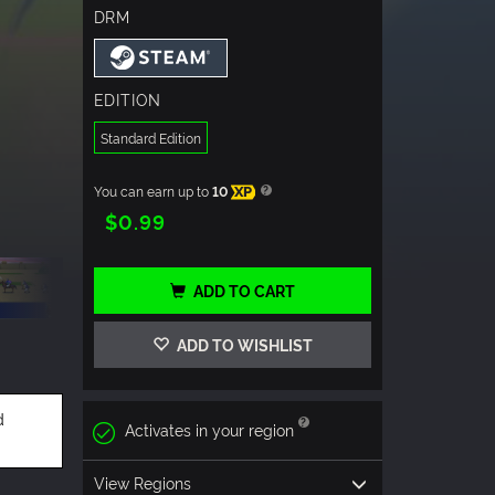
DRM
EDITION
Standard Edition
You can earn up to
10
XP
$0.99
ADD TO CART
ADD TO WISHLIST
d
Activates in your region
View Regions