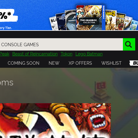
Peak
Beast of Reincarnation
Tokon
Lego Batman
DOOM
Dragon Quest
Metal Gear
Tiny Tina
Avatar
COMING SOON
NEW
XP OFFERS
WISHLIST
Resident Evil
Cossacks 3
Outlast
Cuphead
tasy
Horizon
Destiny
Far Far West
Risk of Rain
Kerbal
doms