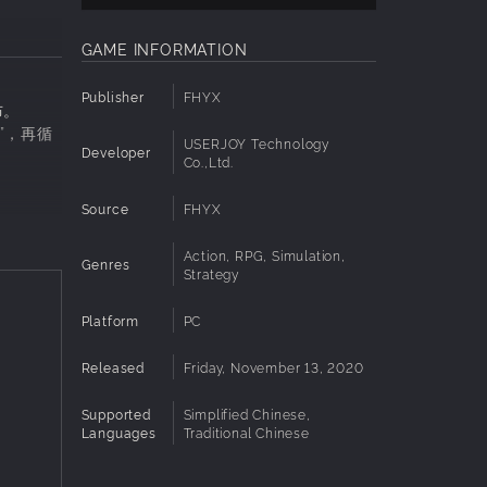
GAME INFORMATION
Publisher
FHYX
布。
”，再循
USERJOY Technology
Developer
Co.,Ltd.
Source
FHYX
，开发到
Action, RPG, Simulation,
Genres
Strategy
Platform
PC
Released
Friday, November 13, 2020
Supported
Simplified Chinese,
Languages
Traditional Chinese