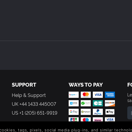
未战败，则该武将也无法被招降
SUPPORT
WAYS TO PAY
F
Help & Support
Le
sa
UK +44 1433 445007
US +1 (205) 651-9919
By
em
 cookies, tags, pixels, social media plug-ins, and similar techno