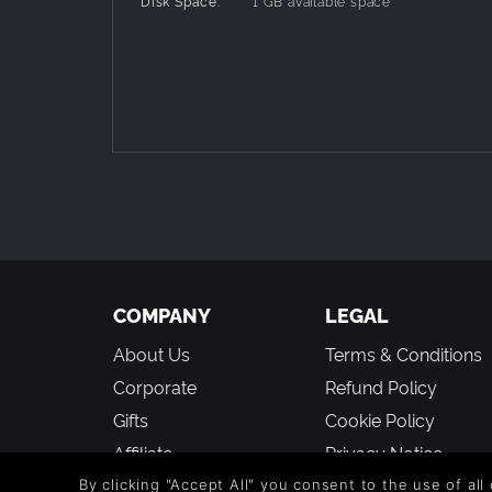
Disk Space:
1 GB available space
招降武将时需要符合历史史实，若是武将所属君主尚
注：游戏暂不支持窗口模式
COMPANY
LEGAL
About Us
Terms & Conditions
Corporate
Refund Policy
Gifts
Cookie Policy
Affiliate
Privacy Notice
Vouchers
Modern Slavery
By clicking "Accept All" you consent to the use of all