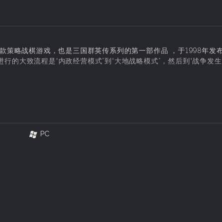
款策略战棋游戏，也是三国群英传系列的第一部作品 ，于1998年发
的大致流程是“内政经营模式”到“大地战略模式”，然后到“战争发生
口后可增加人口，增加金钱，预备兵役上限会增加，武将可以多放一些
可以从别的城市调兵来。人口多，金钱多，兵就多。
PC
内会比较明显，受攻击时回避概率更大。
派遣智力较高的文将当做太守时，武将的回复速度会更快。