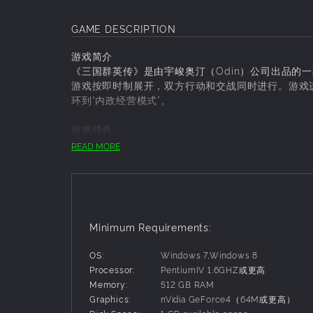
GAME DESCRIPTION
游戏简介
《三国群英传》是由宇峻奥汀（Odin）公司出品的一
游戏按即时制展开，双方行动和交战同时进行。游戏进行
环到“内政经营模式”。
游戏特色：
搜索地图，开发人口
READ MORE
武将智力、武力达85以上可进行地图搜索，开发人
一定程度，可以达到10个以上。每年年初发钱，也
筑城防守，征兵御敌
守城时可为己方武将防御加成，通常武力相差5点以
Minimum Requirements:
文臣武将，皆有所用
OS:
Windows 7,Windows 8
武将战斗后需要在城里休息才能回复体力和技力。而
Processor:
PentiumIV 1.6GHZ或更高
Memory:
512 GB RAM
兵种相克，权谋为上
Graphics:
nVidia GeForce4（64M或更高）
游戏内设有多种兵种，且兵种互相制约。