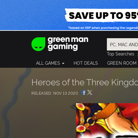
Top Searches
Spider-Man
ALL GAMES
HOT DEALS
GREEN ROOM
Final Fantasy
Granblue Fan
Pragmata
Heroes of the Three King
RELEASED: NOV 13 2020