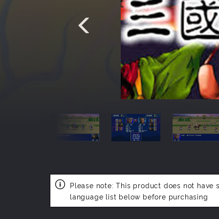
Please note:
This product does not have 
language list below before purchasing