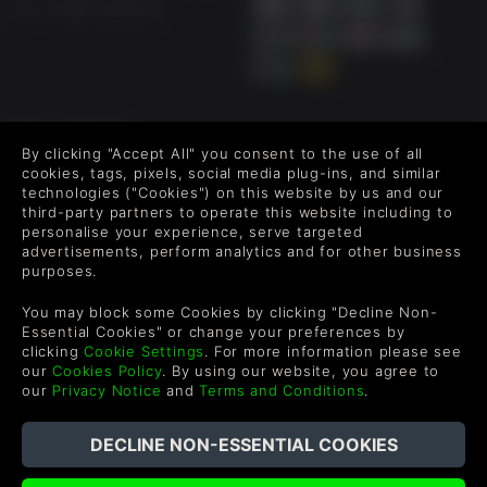
US +1 888 6834919
FOLLOW US
By clicking "Accept All" you consent to the use of all
Level up your inbox: Get emails for new releases, sales,
cookies, tags, pixels, social media plug-ins, and similar
wishlists, and XP offers on games.
technologies ("Cookies") on this website by us and our
third-party partners to operate this website including to
personalise your experience, serve targeted
advertisements, perform analytics and for other business
purposes.
By entering your email you agree to receive marketing emails from
Green Man Gaming. You can unsubscribe via the link provided in
You may block some Cookies by clicking "Decline Non-
each email.
Essential Cookies" or change your preferences by
clicking
Cookie Settings
. For more information please see
our
Cookies Policy
. By using our website, you agree to
our
Privacy Notice
and
Terms and Conditions
.
日本語