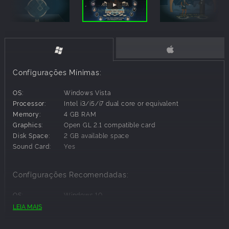
Configurações Mínimas:
OS:
Windows Vista
Processor:
Intel i3/i5/i7 dual core or equivalent
Memory:
4 GB RAM
Graphics:
Open GL 2.1 compatible card
Disk Space:
2 GB available space
Sound Card:
Yes
Configurações Recomendadas:
OS:
Windows 10
Processor:
Intel i5 quad core
LEIA MAIS
Memory:
8 GB RAM
Graphics:
Open GL 3.2 compatible card